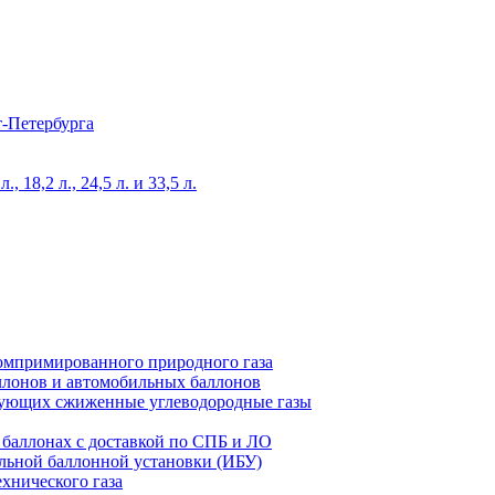
т-Петербурга
 18,2 л., 24,5 л. и 33,5 л.
компримированного природного газа
ллонов и автомобильных баллонов
ьзующих сжиженные углеводородные газы
 баллонах с доставкой по СПБ и ЛО
льной баллонной установки (ИБУ)
хнического газа