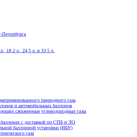
т-Петербурга
 18,2 л., 24,5 л. и 33,5 л.
компримированного природного газа
ллонов и автомобильных баллонов
ьзующих сжиженные углеводородные газы
 баллонах с доставкой по СПБ и ЛО
льной баллонной установки (ИБУ)
хнического газа